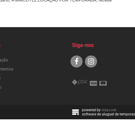
 quarto, A MAICOTEL LOCAÇÃO POR TEMPORADA, recebe
e
Siga-nos
ação
mentos
o
o
powered by
stays.net
software de aluguel de tempora