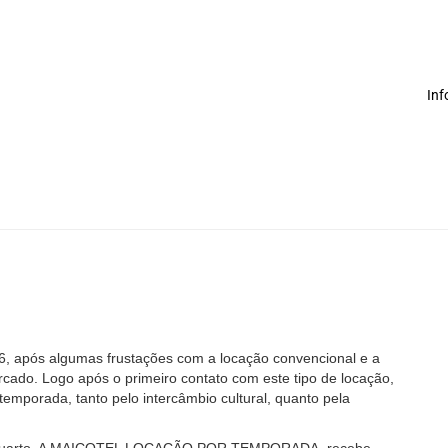
In
Sobre nós
Termos Locatár
Políticas de Pri
, após algumas frustações com a locação convencional e a
ado. Logo após o primeiro contato com este tipo de locação,
emporada, tanto pelo intercâmbio cultural, quanto pela