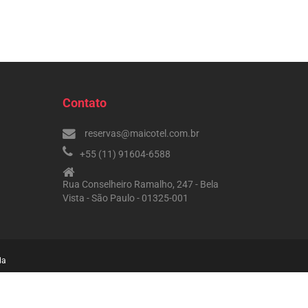
Contato
reservas@maicotel.com.br
+55 (11) 91604-6588
Rua Conselheiro Ramalho, 247 - Bela
Vista - São Paulo - 01325-001
da