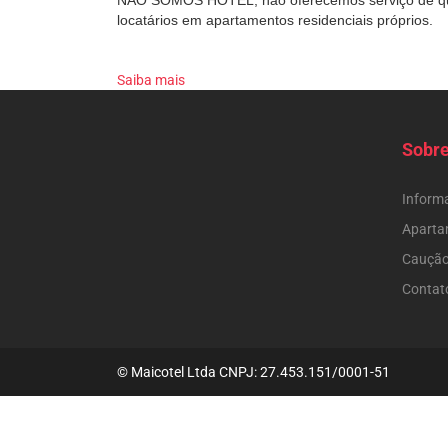
NÃO SOMOS HOTEL, não oferecemos serviço de
locatários em apartamentos residenciais
próprios.
Saiba mais
Sobr
Inform
Aparta
Cauçã
Contat
© Maicotel Ltda CNPJ: 27.453.151/0001-51