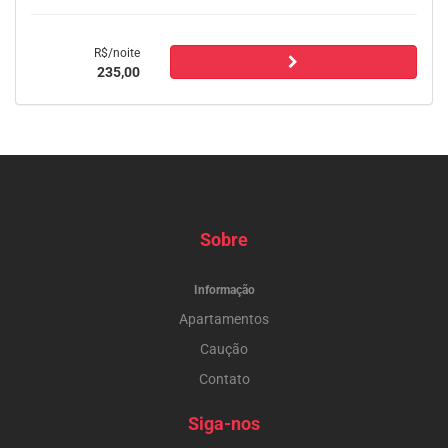
R$/noite
235,00
Sobre
Informação
Apartamentos
Caução
Contato
Siga-nos