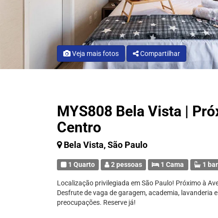
Veja mais fotos
Compartilhar
MYS808 Bela Vista | Próx
Centro
Bela Vista, São Paulo
1 Quarto
2 pessoas
1 Cama
1 ba
Localização privilegiada em São Paulo! Próximo à Av
Desfrute de vaga de garagem, academia, lavanderia e
preocupações. Reserve já!