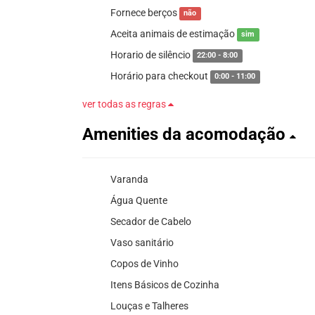
Fornece berços
não
Aceita animais de estimação
sim
Horario de silêncio
22:00 - 8:00
Horário para checkout
0:00 - 11:00
ver todas as regras
Amenities da acomodação
Varanda
Água Quente
Secador de Cabelo
Vaso sanitário
Copos de Vinho
Itens Básicos de Cozinha
Louças e Talheres