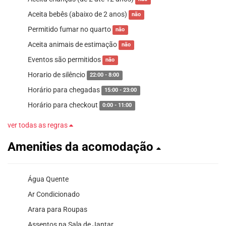
Aceita bebês (abaixo de 2 anos)
não
Permitido fumar no quarto
não
Aceita animais de estimação
não
Eventos são permitidos
não
Horario de silêncio
22:00 - 8:00
Horário para chegadas
15:00 - 23:00
Horário para checkout
0:00 - 11:00
ver todas as regras
Amenities da acomodação
Água Quente
Ar Condicionado
Arara para Roupas
Assentos na Sala de Jantar