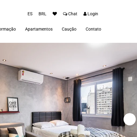
ES
BRL
Chat
Login
formação
Apartamentos
Caução
Contato
o
ivacidad