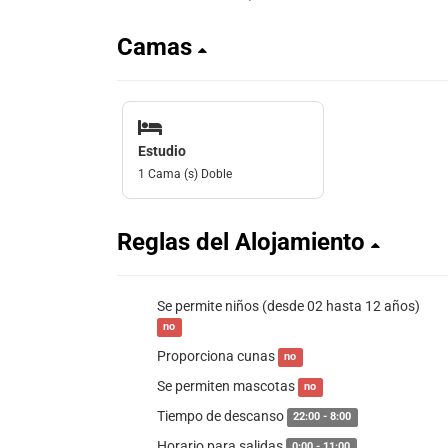
Camas
Estudio
1 Cama (s) Doble
Reglas del Alojamiento
Se permite niños (desde 02 hasta 12 años)
no
Proporciona cunas
no
Se permiten mascotas
no
Tiempo de descanso
22:00 - 8:00
Horario para salidas
0:00 - 11:00