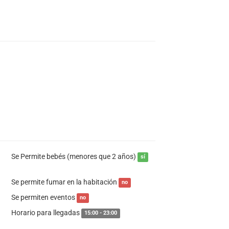
Se Permite bebés (menores que 2 años)
sí
Se permite fumar en la habitación
no
Se permiten eventos
no
Horario para llegadas
15:00 - 23:00