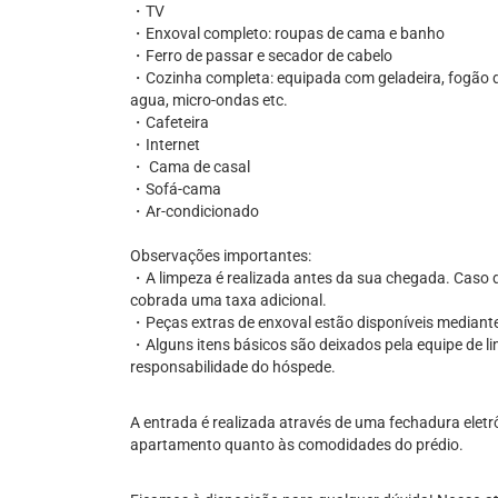
・TV
・Enxoval completo: roupas de cama e banho
・Ferro de passar e secador de cabelo
・Cozinha completa: equipada com geladeira, fogão de 
agua, micro-ondas etc.
・Cafeteira
・Internet
・ Cama de casal
・Sofá-cama
・Ar-condicionado
Observações importantes:
・A limpeza é realizada antes da sua chegada. Caso d
cobrada uma taxa adicional.
・Peças extras de enxoval estão disponíveis mediante
・Alguns itens básicos são deixados pela equipe de l
responsabilidade do hóspede.
A entrada é realizada através de uma fechadura eletr
apartamento quanto às comodidades do prédio.