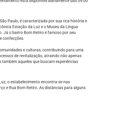
endimento está disponível diariamente das 09:00
São Paulo, é caracterizada por sua rica história e
a icônica Estação da Luz e o Museu da Língua
. Já o bairro Bom Retiro é famoso por seu
 e confecções.
 comunidades e culturas, contribuindo para uma
ocessos de revitalização, atraindo não apenas
mas também aqueles que buscam experiências
Luz, o estabelecimento encontra-se nas
rço e Rua Bom Retiro. As distâncias para alguns