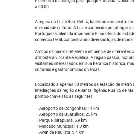
Ficamos à disposição para qualquer dúvida! Nosso at
à 00:00
A região da Luz e Bom Retiro, localizada no centro de 
diversidade cultural. A Luz é conhecida por abrigar 
Portuguesa, além da imponente Pinacoteca do Estado
comércio têxtil, concentrando diversas lojas de moda
Ambos os bairros refletem a influência de diferentes
atmosfera vibrante e eclética. A região passou por pr
visitantes interessados em sua herança histórica, 
culturais e gastronômicas diversas.
Localizado a apenas 50 metros da estação de metrô 
imediações da região de Santa Ifigênia, Rua 25 de Ma
pontos-chave são as seguintes:
・Aeroporto de Congonhas: 11 km
・Aeroporto de Guarulhos: 25 km
・Parque Ibirapuera: 5,9 km
・Mercado Municipal: 1,3 km
・Avenida Paulista: 3,4 km