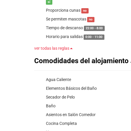
sí
Proporciona cunas
no
Se permiten mascotas
no
Tiempo de descanso
22:00 - 8:00
Horario para salidas
0:00 - 11:00
ver todas las reglas
Comodidades del alojamiento
Agua Caliente
Elementos Básicos del Baño
Secador de Pelo
Baño
Asientos en Salón Comedor
Cocina Completa