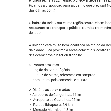
entrada fecha às 22h, então o check-in deve ser realiz
Ficamos à disposição para ajudar no que precisar! No
das 09h às 00h :)
O bairro da Bela Vista é uma região central e bem loc
restaurantes e transporte público. É um bairro movime
de tudo.
A unidade está muito bem localizada na região da Bel
da cidade. Fica próxima a áreas comerciais, centros cul
deslocamentos a lazer ou trabalho.
≻ Pontos próximos
・Região da Santa Ifigênia
・Rua 25 de Março, referência em compras
・Bom Retiro, polo comercial e cultural
≻ Distâncias aproximadas
・Aeroporto de Congonhas: 11 km
・ Aeroporto de Guarulhos: 25 km
・ Parque Ibirapuera: 5,9 km
・ Mercado Municipal: 1,3 km