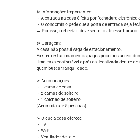
⫸ Informações Importantes:
・A entrada na casa é feita por fechadura eletrônica 
・O condomínio pede que a porta de entrada seja fech
→ Por isso, o check-in deve ser feito até esse horário.
⫸ Garagem:
A casa não possui vaga de estacionamento.
Existem estacionamentos pagos próximos ao condom
Uma casa confortável e prática, localizada dentro de u
quem busca tranquilidade.
≻ Acomodações
・1 cama de casal
・2 camas de solteiro
・1 colchão de solteiro
(Acomoda até 5 pessoas)
≻ O que a casa oferece
・TV
・Wi-Fi
・Ventilador de teto