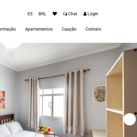
ES
BRL
Chat
Login
formação
Apartamentos
Caução
Contato
o
ivacidad