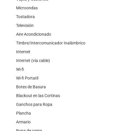
Microondas
Tostadora
Televisión
Aire Acondicionado
Timbre/Intercomunicador Inalámbrico
Internet
Internet (vía cable)
Wi-fi
Wi-fi Portatil
Botes de Basura
Blackout en las Cortinas
Ganchos para Ropa
Plancha
Armario
Ropa de cama