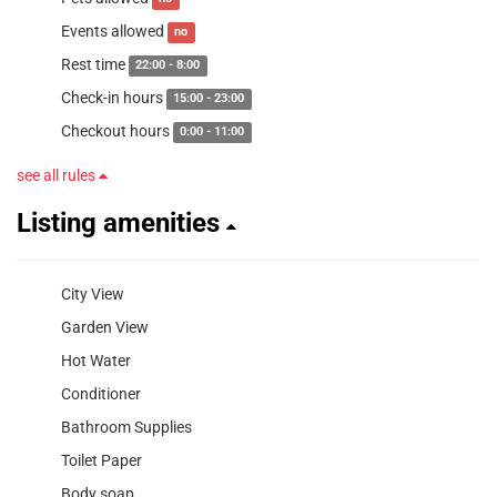
Events allowed
no
Rest time
22:00 - 8:00
Check-in hours
15:00 - 23:00
Checkout hours
0:00 - 11:00
see all rules
Listing amenities
City View
Garden View
Hot Water
Conditioner
Bathroom Supplies
Toilet Paper
Body soap