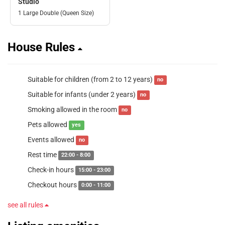
Studio
1 Large Double (Queen Size)
House Rules
Suitable for children (from 2 to 12 years)
no
Suitable for infants (under 2 years)
no
Smoking allowed in the room
no
Pets allowed
yes
Events allowed
no
Rest time
22:00 - 8:00
Check-in hours
15:00 - 23:00
Checkout hours
0:00 - 11:00
see all rules