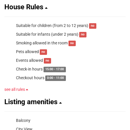
House Rules
Suitable for children (from 2 to 12 years)
no
Suitable for infants (under 2 years)
no
Smoking allowed in the room
no
Pets allowed
no
Events allowed
no
Check-in hours
15:00 - 17:00
Checkout hours
0:00 - 11:00
see all rules
Listing amenities
Balcony
City View