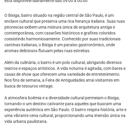
está disponível diariamente das 09:00 à 00:00
O Bixiga, bairro situado na região central de São Paulo, é um
enclave cultural que preserva uma rica herança italiana. Suas ruas
pitorescas exibem uma mistura única de arquitetura antiga e
contemporânea, com casarões históricos e grafites coloridos
coexistindo harmoniosamente. Conhecido por suas tradicionais
cantinas italianas, o Bixiga é um paraíso gastronômico, onde
aromas deliciosos flutuam pelas ruas estreitas.
Além da culinária, o bairro é um polo cultural, abrigando diversos
teatros e espaços artísticos. A vida noturna é agitada, com bares e
casas de show que oferecem uma variedade de entretenimento.
Nos fins de semana, a Feira de Antiguidades atrai visitantes em
busca de tesouros vintage.
A atmosfera boêmia e a diversidade cultural permeiam o Bixiga,
tornando-o um destino cativante para aqueles que buscam uma
experiência autêntica em São Paulo. O bairro respira história, arte e
uma vibrante cena cultural, proporcionando uma imersão única na
vida urbana paulistana.