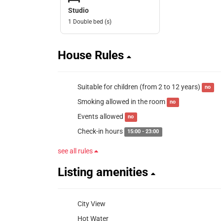
Studio
1 Double bed (s)
House Rules
Suitable for children (from 2 to 12 years)
no
Smoking allowed in the room
no
Events allowed
no
Check-in hours
15:00 - 23:00
see all rules
Listing amenities
City View
Hot Water