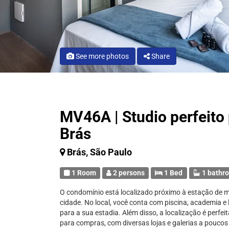
See more photos
Share
MV46A | Studio perfeito
Brás
Brás, São Paulo
1 Room
2 persons
1 Bed
1 bathr
O condomínio está localizado próximo à estação de me
cidade. No local, você conta com piscina, academia e 
para a sua estadia. Além disso, a localização é perfe
para compras, com diversas lojas e galerias a poucos