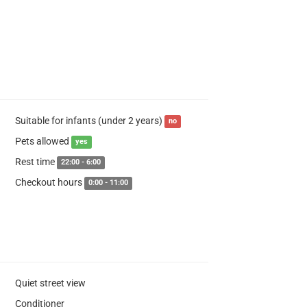
Suitable for infants (under 2 years)
no
Pets allowed
yes
Rest time
22:00 - 6:00
Checkout hours
0:00 - 11:00
Quiet street view
Conditioner