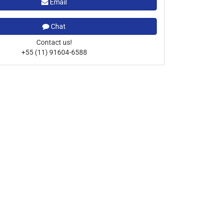
Email
Chat
Contact us!
+55 (11) 91604-6588