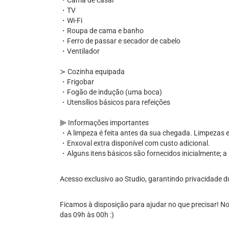
・Cama de casal
・TV
・Wi-Fi
・Roupa de cama e banho
・Ferro de passar e secador de cabelo
・Ventilador
≻ Cozinha equipada
・Frigobar
・Fogão de indução (uma boca)
・Utensílios básicos para refeições
⫸ Informações importantes
・A limpeza é feita antes da sua chegada. Limpezas e
・Enxoval extra disponível com custo adicional.
・Alguns itens básicos são fornecidos inicialmente; a
Acesso exclusivo ao Studio, garantindo privacidade d
Ficamos à disposição para ajudar no que precisar! No
das 09h às 00h :)