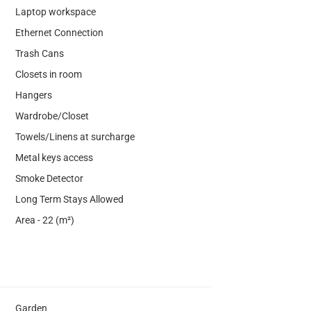
Laptop workspace
Ethernet Connection
Trash Cans
Closets in room
Hangers
Wardrobe/Closet
Towels/Linens at surcharge
Metal keys access
Smoke Detector
Long Term Stays Allowed
Area - 22 (m²)
Garden