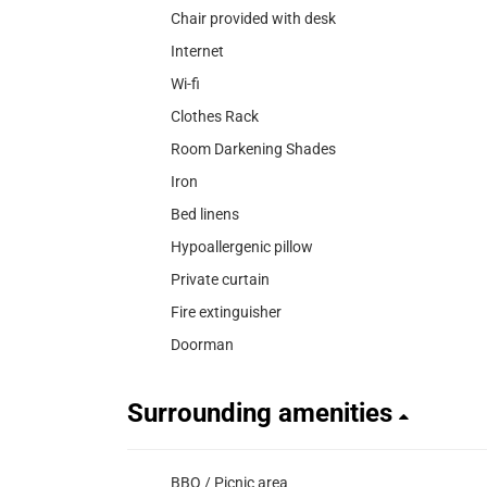
Chair provided with desk
Internet
Wi-fi
Clothes Rack
Room Darkening Shades
Iron
Bed linens
Hypoallergenic pillow
Private curtain
Fire extinguisher
Doorman
Surrounding amenities
BBQ / Picnic area