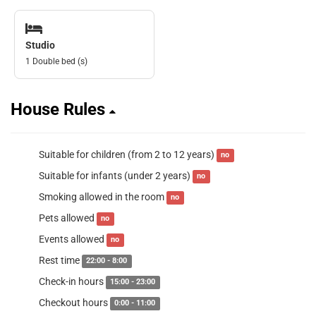
Studio
1 Double bed (s)
House Rules
Suitable for children (from 2 to 12 years)
no
Suitable for infants (under 2 years)
no
Smoking allowed in the room
no
Pets allowed
no
Events allowed
no
Rest time
22:00 - 8:00
Check-in hours
15:00 - 23:00
Checkout hours
0:00 - 11:00