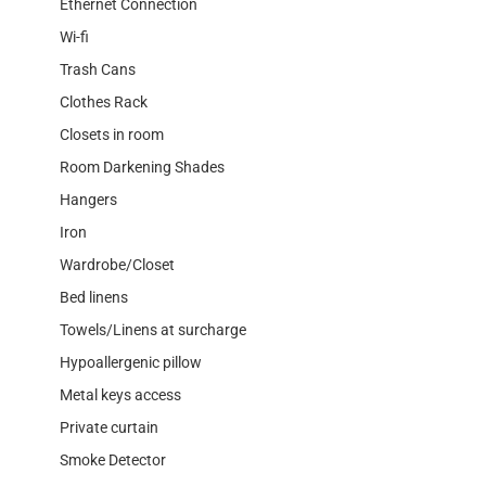
Ethernet Connection
Wi-fi
Trash Cans
Clothes Rack
Closets in room
Room Darkening Shades
Hangers
Iron
Wardrobe/Closet
Bed linens
Towels/Linens at surcharge
Hypoallergenic pillow
Metal keys access
Private curtain
Smoke Detector